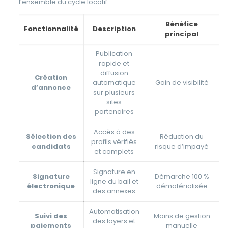
l’ensemble du cycle locatif :
Bénéfice
Fonctionnalité
Description
principal
Publication
rapide et
diffusion
Création
automatique
Gain de visibilité
d’annonce
sur plusieurs
sites
partenaires
Accès à des
Sélection des
Réduction du
profils vérifiés
candidats
risque d’impayé
et complets
Signature en
Signature
Démarche 100 %
ligne du bail et
électronique
dématérialisée
des annexes
Automatisation
Suivi des
Moins de gestion
des loyers et
paiements
manuelle