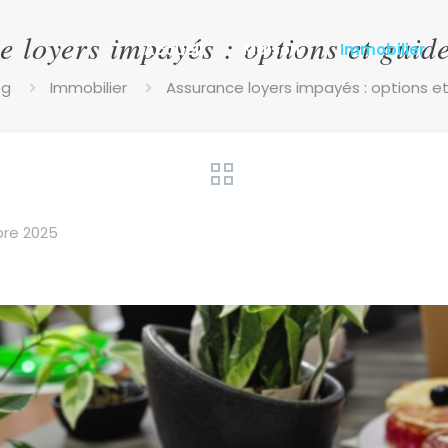
 loyers impayés : options et guid
Accueil
Maison
Immobilier
og
Immobilier
Assurance loyers impayés : options et
re 2025