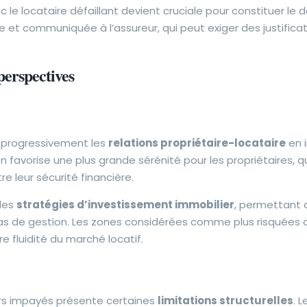
 le locataire défaillant devient cruciale pour constituer le d
 et communiquée à l’assureur, qui peut exiger des justifica
perspectives
 progressivement les
relations propriétaire-locataire
en i
on favorise une plus grande sérénité pour les propriétaires, q
e leur sécurité financière.
les
stratégies d’investissement immobilier
, permettant a
éas de gestion. Les zones considérées comme plus risquées d
e fluidité du marché locatif.
ers impayés présente certaines
limitations structurelles
. 