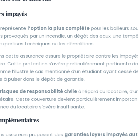
rs impayés
t représente
l’option la plus complète
pour les bailleurs s
 provoqués par un incendie, un dégât des eaux, une tempêt
expertises techniques ou les démolitions.
ns cette assurance assure le propriétaire contre les impayé
re. Cette protection s’avère particulièrement pertinente dan
me l’illustre le cas mentionné d’un étudiant ayant cessé d
re à puiser dans le dépôt de garantie.
risques de responsabilité civile
à l’égard du locataire, d’un
iétaire. Cette couverture devient particulièrement importa
nce du locataire s’avère insuffisante.
complémentaires
ins assureurs proposent des
garanties loyers impayés a