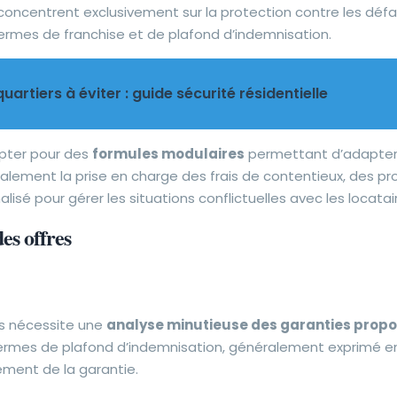
oncentrent exclusivement sur la protection contre les défa
ermes de franchise et de plafond d’indemnisation.
artiers à éviter : guide sécurité résidentielle
pter pour des
formules modulaires
permettant d’adapter l
ralement la prise en charge des frais de contentieux, des p
é pour gérer les situations conflictuelles avec les locatai
es offres
és nécessite une
analyse minutieuse des garanties prop
termes de plafond d’indemnisation, généralement exprimé e
ement de la garantie.