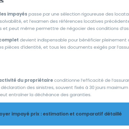
es
des impayés
passe par une sélection rigoureuse des locata
a solvabilité, et l’examen des références locatives précédent
és et peut même permettre de négocier des conditions d’a
 complet
devient indispensable pour bénéficier pleinement 
, les pièces d’identité, et tous les documents exigés par l’ass
activité du propriétaire
conditionne l’efficacité de l’assur
 déclaration des sinistres, souvent fixés à 30 jours maximu
eut entraîner la déchéance des garanties.
oyer impayé prix : estimation et comparatif détaillé