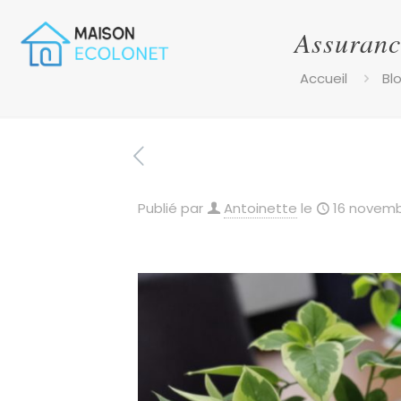
Assurance
Accueil
Bl
Publié par
Antoinette
le
16 novemb