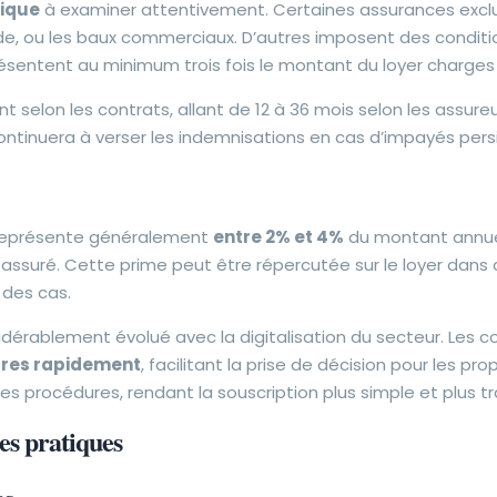
tique
à examiner attentivement. Certaines assurances exclue
ide, ou les baux commerciaux. D’autres imposent des condition
ésentent au minimum trois fois le montant du loyer charges
 selon les contrats, allant de 12 à 36 mois selon les assur
ontinuera à verser les indemnisations en cas d’impayés pers
 représente généralement
entre 2% et 4%
du montant annuel 
 assuré. Cette prime peut être répercutée sur le loyer dans 
 des cas.
idérablement évolué avec la digitalisation du secteur. Les
fres rapidement
, facilitant la prise de décision pour les pr
 procédures, rendant la souscription plus simple et plus t
es pratiques