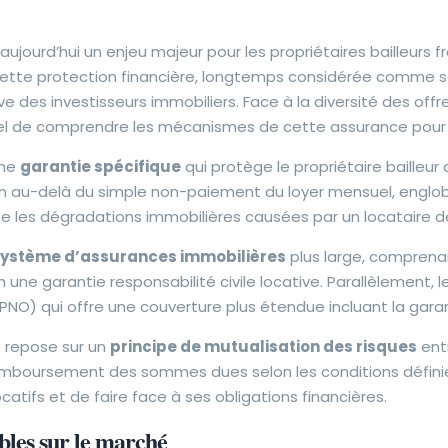
ujourd’hui un enjeu majeur pour les propriétaires bailleurs f
 Cette protection financière, longtemps considérée comme 
ve des investisseurs immobiliers. Face à la diversité des off
iel de comprendre les mécanismes de cette assurance pour fa
une
garantie spécifique
qui protège le propriétaire bailleu
en au-delà du simple non-paiement du loyer mensuel, englo
e les dégradations immobilières causées par un locataire dé
ystème d’assurances immobilières
plus large, comprena
m une garantie responsabilité civile locative. Parallèlement, 
NO) qui offre une couverture plus étendue incluant la garan
 repose sur un
principe de mutualisation des risques
entr
 remboursement des sommes dues selon les conditions défini
catifs et de faire face à ses obligations financières.
bles sur le marché